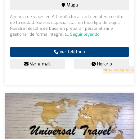
Mapa
Agencia de viajes en A Coruña localizada en pleno centro
de la ciudad. Somos especialistas en todo tipo de viajes.
Nuestra filosofía se basa en preparar, personalizar y
gestionar de forma integral t...
Seguir leyendo
Ver teléfono
Ver e-mail
Horario
4.7
(65 opiniones)