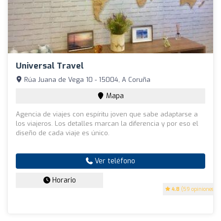
Universal Travel
Rúa Juana de Vega 10 - 15004, A Coruña
Mapa
Agencia de viajes con espíritu joven que sabe adaptarse a
los viajeros. Los detalles marcan la diferencia y por eso el
diseño de cada viaje es único.
Ver teléfono
Horario
4.8
(59 opiniones)