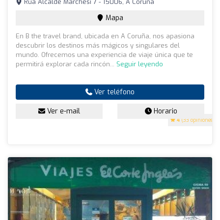
Rúa Alcalde Marchesi 7 - 15006, A Coruña
Mapa
En B the travel brand, ubicada en A Coruña, nos apasiona
descubrir los destinos más mágicos y singulares del
mundo. Ofrecemos una experiencia de viaje única que te
permitirá explorar cada rincón...
Seguir leyendo
Ver teléfono
Ver e-mail
Horario
4
(33 opiniones)