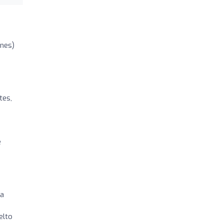
ones)
tes,
e
 a
elto