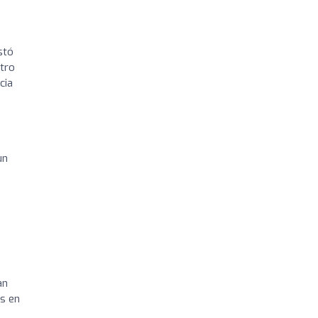
stó
stro
cia
un
an
s en