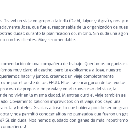
Travel un viaje en grupo a la India (Delhi, Jaipur y Agra) y nos gu
cialmente Jose, que fue el responsable de la organización de nue
uestras dudas durante la planificación del mismo. Sin duda una agen
eno con los clientes. Muy recomendable.
recomendación de una compañera de trabajo. Queríamos organizar 
eníamos muy claro el destino, pero le explicamos a Jose, nuestro
e queríamos hacer y juntos, creamos un viaje completamente
coche por el oeste de los EEUU. Ellos se encargaron de los vuelos,
 proceso de preparación previa y en el transcurso del viaje, la
de no vivir en la misma ciudad. Mientras duró el viaje también se
eado. Obviamente salieron imprevistos en el viaje, nos cayó una
 ruta y hoteles. Gracias a Jose, lo que hubiera podido ser un gran
écdota y nos permitió conocer sitios no planeados que fueron un gr
el? Sí, sin duda. Nos hemos quedado con ganas de más, repetiremo
us compañeros!