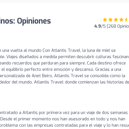
inos: Opiniones
4.9
/5 (268 Opini
 una vuelta al mundo Con Atlantis Travel, la luna de miel se
ble. Viajes diseñados a medida permiten descubrir culturas fascinan
reando recuerdos que perduran para siempre. Cada destino ofrece
l equilibrio perfecto entre emoción y descanso. Gracias a una
n personalizada de Anet Beiro, Atlantis Travel se consolida como la
ededor del mundo. Atlantis Travel: donde comienzan las historias d
ntratado a Atlantis por primera vez para un viaje de dos semanas
. Desde el primer momento nos han asesorado en todo y nos han
problema con las empresas contratadas para el viaje y lo han resu