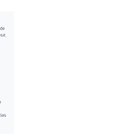
 de
osé,
e
cias