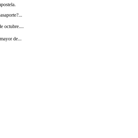
postela.
asaporte?...
e octubre....
mayor de...