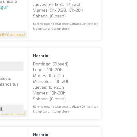
a única e
Jueves: 9h-13:30, 17h-20h
eguir
Viernes: 9h-13:30, 17h-20h
Sábado: (closed)
El horario podría estar desactualizado. Contacta con
la empresa para comprobarlo.
4.8
(41 opiniones)
Horario:
Domingo: (closed)
Lunes: 10h-20h
Martes: 10h-20h
aleza,
Miércoles: 10h-20h
ntanos tus
Jueves: 10h-20h
Viernes: 10h-20h
Sábado: (closed)
El horario podría estar desactualizado. Contacta con
il
la empresa para comprobarlo.
5
(28 opiniones)
Horario: