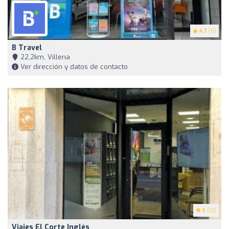
4.7
(6)
B Travel
22,2km, Villena
Ver dirección y datos de contacto
5
(12)
Viajes El Corte Inglés