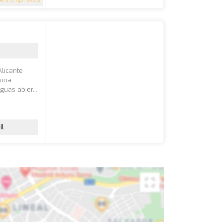
licante
 una
uas abier...
il