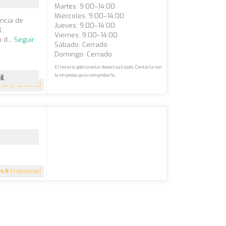
Martes: 9:00–14:00
Miércoles: 9:00–14:00
incia de
Jueves: 9:00–14:00
l.
Viernes: 9:00–14:00
 d...
Seguir
Sábado: Cerrado
Domingo: Cerrado
El horario podría estar desactualizado. Contacta con
la empresa para comprobarlo.
il
4.6
(5 opiniones)
4.8
(4 opiniones)