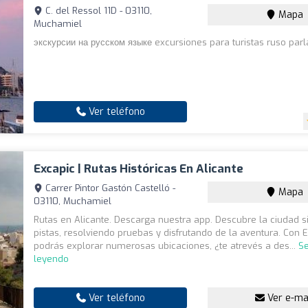
C. del Ressol 11D - 03110,
Mapa
Muchamiel
экскурсии на русском языке excursiones para turistas ruso par
Ver teléfono
Excapic | Rutas Históricas En Alicante
Carrer Pintor Gastón Castelló -
Mapa
03110, Muchamiel
Rutas en Alicante. Descarga nuestra app. Descubre la ciudad 
pistas, resolviendo pruebas y disfrutando de la aventura. Con 
podrás explorar numerosas ubicaciones, ¿te atrevés a des...
Se
leyendo
Ver teléfono
Ver e-ma