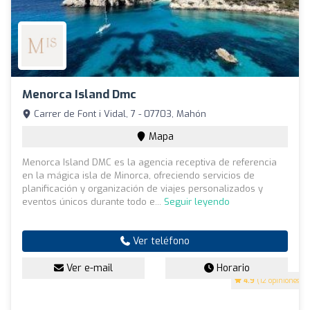
Menorca Island Dmc
Carrer de Font i Vidal, 7 - 07703, Mahón
Mapa
Menorca Island DMC es la agencia receptiva de referencia
en la mágica isla de Minorca, ofreciendo servicios de
planificación y organización de viajes personalizados y
eventos únicos durante todo e...
Seguir leyendo
Ver teléfono
Ver e-mail
Horario
4.9
(12 opiniones)