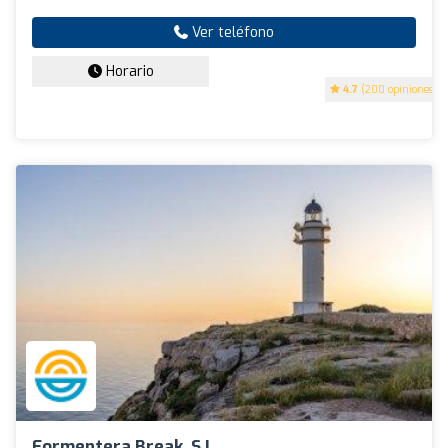
Ver teléfono
Horario
4.7
(200 opiniones)
Formentera Break, S.L.