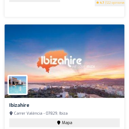
4.7
(122 opiniones)
Ibizahire
Carrer València - 07829, Ibiza
Mapa