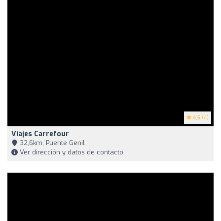
4.5
(4)
Viajes Carrefour
32,6km, Puente Genil
Ver dirección y datos de contacto