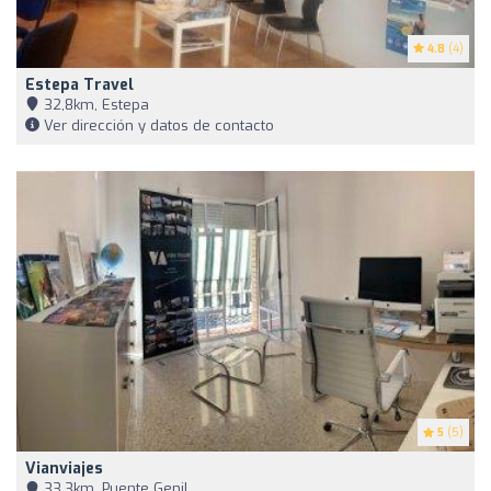
4.8
(4)
Estepa Travel
32,8km, Estepa
Ver dirección y datos de contacto
5
(5)
Vianviajes
33,3km, Puente Genil