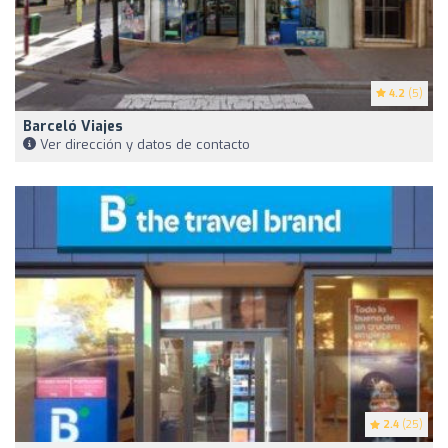
4.2
(5)
Barceló Viajes
Ver dirección y datos de contacto
2.4
(25)