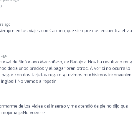
a
ars ago
iempre en los viajes con Carmen, que siempre nos encuentra el via
s ago
cursal de Sinforiano Madroñero, de Badajoz. Nos ha resultado muy
nos decía unos precios y al pagar eran otros. A ver si no ocurre lo
e pagar con dos tarjetas regalo y tuvimos muchísimos inconvenien
e Inglés!! No vamos a repetir.
formarme de los viajes del inserso y me atendió de pie no dijo que
a mojama jjaNo volvere