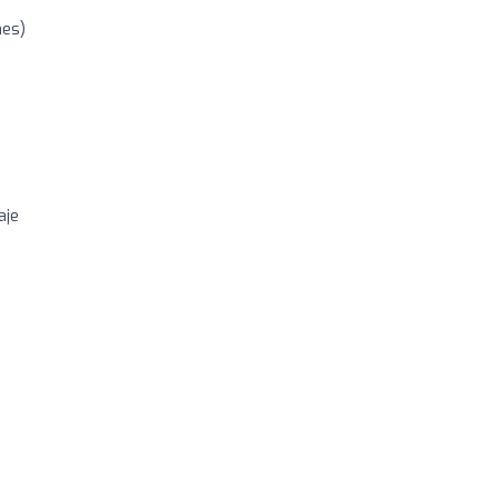
nes)
aje