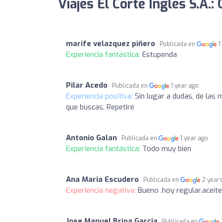
Viajes El Corte Ingles S.A.:
marife velazquez piñero
Publicada en
1
Experiencia fantástica:
Estupenda
Pilar Acedo
Publicada en
1 year ago
Experiencia positiva:
Sin lugar a dudas, de las
que buscas. Repetiré
Antonio Galan
Publicada en
1 year ago
Experiencia fantástica:
Todo muy bien
Ana Maria Escudero
Publicada en
2 year
Experiencia negativa:
Bueno .hoy regular.aceite
Jose Manuel Brioa Garcia
Publicada en