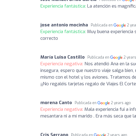
Experiencia fantástica:
La atención es magnífic
jose antonio mocinha
Publicada en
2 ye
Experiencia fantástica:
Muy buena experiencia s
correcto
María Luisa Castillo
Publicada en
2 year
Experiencia negativa:
Nos atendió Ana en la su
insegura, espero que nuestro viaje salga bien, 
mismo con el hotel y los aviones. Tratamos d
¡¡No regaléis tarjetas regalo de Viajes El Cort
morena Canto
Publicada en
2 years ago
Experiencia negativa:
Mala experiencia fui a in
mesantara ni a mí marido . Era más seca que l
Cris Serrano
Publicada en
2 years ago