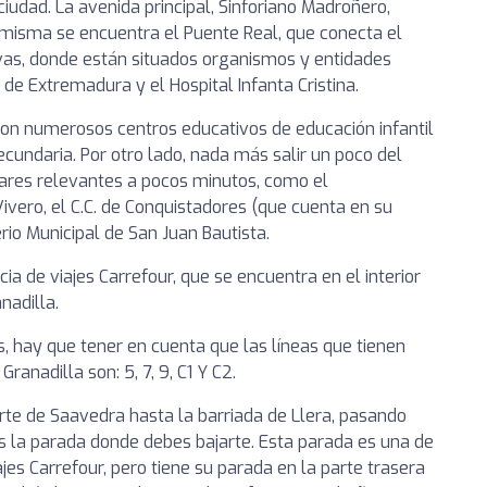
iudad. La avenida principal, Sinforiano Madroñero,
 la misma se encuentra el Puente Real, que conecta el
lvas, donde están situados organismos y entidades
de Extremadura y el Hospital Infanta Cristina.
con numerosos centros educativos de educación infantil
ecundaria. Por otro lado, nada más salir un poco del
ares relevantes a pocos minutos, como el
Vivero, el C.C. de Conquistadores (que cuenta en su
erio Municipal de San Juan Bautista.
ia de viajes Carrefour, que se encuentra en el interior
nadilla.
s, hay que tener en cuenta que las líneas que tienen
anadilla son: 5, 7, 9, C1 Y C2.
erte de Saavedra hasta la barriada de Llera, pasando
s la parada donde debes bajarte. Esta parada es una de
jes Carrefour, pero tiene su parada en la parte trasera