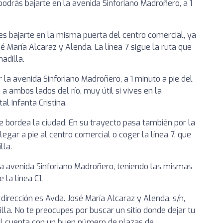
podrás bajarte en la avenida Sinforiano Madroñero, a 1
res bajarte en la misma puerta del centro comercial, ya
é María Alcaraz y Alenda. La línea 7 sigue la ruta que
adilla.
r la avenida Sinforiano Madroñero, a 1 minuto a pie del
 a ambos lados del río, muy útil si vives en la
al Infanta Cristina.
 que bordea la ciudad. En su trayecto pasa también por la
egar a pie al centro comercial o coger la línea 7, que
lla.
 la avenida Sinforiano Madroñero, teniendo las mismas
 la línea C1.
 dirección es Avda. José María Alcaraz y Alenda, s/n,
lla. No te preocupes por buscar un sitio donde dejar tu
ial cuenta con un buen número de plazas de