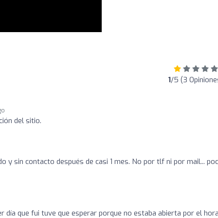
1
/5 (3 Opinione
go
ón del sitio.
 y sin contacto después de casi 1 mes. No por tlf ni por mail... po
er día que fui tuve que esperar porque no estaba abierta por el hor