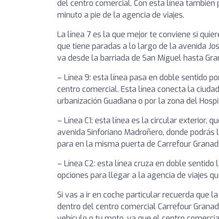
del centro comercial. Con esta línea también 
minuto a pie de la agencia de viajes.
La línea 7 es la que mejor te conviene si quie
que tiene paradas a lo largo de la avenida Jos
va desde la barriada de San Miguel hasta Gran
– Línea 9: esta línea pasa en doble sentido po
centro comercial. Esta línea conecta la ciudad
urbanización Guadiana o por la zona del Hospit
– Línea C1: esta línea es la circular exterior,
avenida Sinforiano Madroñero, donde podrás ll
para en la misma puerta de Carrefour Granadi
– Línea C2: esta línea cruza en doble sentido
opciones para llegar a la agencia de viajes que
Si vas a ir en coche particular recuerda que la
dentro del centro comercial Carrefour Granadi
vehículo o tu moto, ya que el centro comerc