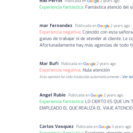
Riki Perrin
Publicada en
2 years ago
Experiencia fantástica:
Fantàstica atenció del s
mar fernandez
Publicada en
2 years ago
Experiencia negativa:
Coincido con esta señora
ganas de trabajar ni de atender al cliente. Le 
Afortunadamente hay más agencias de todo ti
Mar Bufí
Publicada en
2 years ago
Experiencia negativa:
Nula atención
Esta opinión ha sido traducida automáticamente. |
Ver tex
Angel Rubio
Publicada en
2 years ago
Experiencia fantástica:
LO CIERTO ES QUE UN
EMPLEADO EL QUE REALIZA EL VIAJE ATENCI
Carlos Vasquez
Publicada en
3 years ago
Experiencia fantástica:
Excelente atención por p