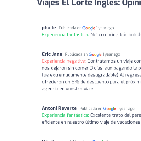
Viajes El Corte Inglés: Opin
phu le
Publicada en
1 year ago
Experiencia fantástica:
Nơi có những bức ảnh đ
Eric Jane
Publicada en
1 year ago
Experiencia negativa:
Contratamos un viaje con
nos dejaron sin comer 3 días, aun pagando la p
fue extremadamente desagradable) Al regresa
ofrecieron un 5% de descuento para el próximo 
agencia en vuestro viaje.
Antoni Reverte
Publicada en
1 year ago
Experiencia fantástica:
Excelente trato del per
eficiente en nuestro último viaje de vacacion