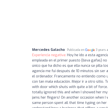
Mercedes Galacho
Publicada en
3 years 
Experiencia negativa:
Hoy he ido a esta agencia 
empleada en el primer puesto (lleva gafas) no
único que ha dicho es que ella nunca se pilla l
agencia me fui después de 10 minutos sin ser 
el ordenador. Francamente no entiendo como un
con tan mala educación. Mejor ir a otro sitio. 
with door which shuts with quite a bit of force
totally ignored this and when I showed her my
jams her fingers! On another occasion when I w
same person spent all that time typing on her
understand how a business that offers a servi