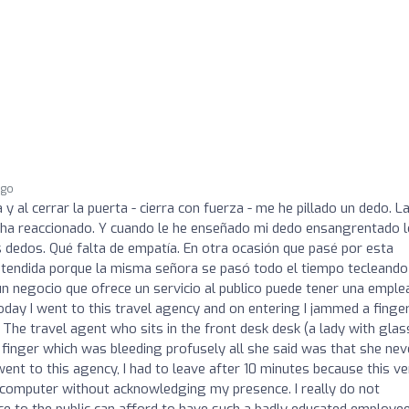
ago
y al cerrar la puerta - cierra con fuerza - me he pillado un dedo. L
 ha reaccionado. Y cuando le he enseñado mi dedo ensangrentado l
os dedos. Qué falta de empatía. En otra ocasión que pasé por esta
atendida porque la misma señora se pasó todo el tiempo tecleando
 negocio que ofrece un servicio al publico puede tener una emple
Today I went to this travel agency and on entering I jammed a finge
. The travel agent who sits in the front desk desk (a lady with glas
 finger which was bleeding profusely all she said was that she nev
ent to this agency, I had to leave after 10 minutes because this ve
 computer without acknowledging my presence. I really do not
ce to the public can afford to have such a badly educated employe