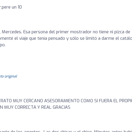
r.pere un 10
, Mercedes. Esa persona del primer mostrador no tiene ni pizca de
comenté el viaje que tenía pensado y sólo se limitó a darme el catál
po.
to original
 TRATO MUY CERCANO ASESORAMIENTO COMO SI FUERA EL PROPI
ON MUY CORRECTA Y REAL GRACIAS
arte de los agentes . Las dos chicas y el chico. Minutos antes hab