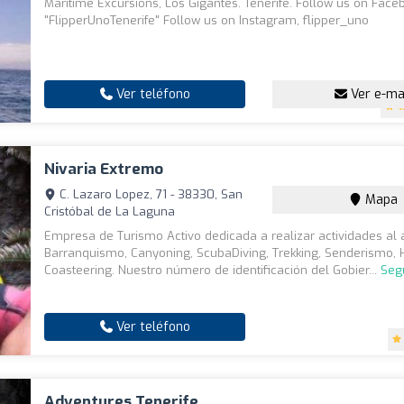
Maritime Excursions, Los Gigantes. Tenerife. Follow us on Face
"FlipperUnoTenerife" Follow us on Instagram, flipper_uno
Ver teléfono
Ver e-ma
4
Nivaria Extremo
C. Lazaro Lopez, 71 - 38330, San
Mapa
Cristóbal de La Laguna
Empresa de Turismo Activo dedicada a realizar actividades al ai
Barranquismo, Canyoning, ScubaDiving, Trekking, Senderismo, H
Coasteering. Nuestro número de identificación del Gobier...
Seg
Ver teléfono
Adventures Tenerife