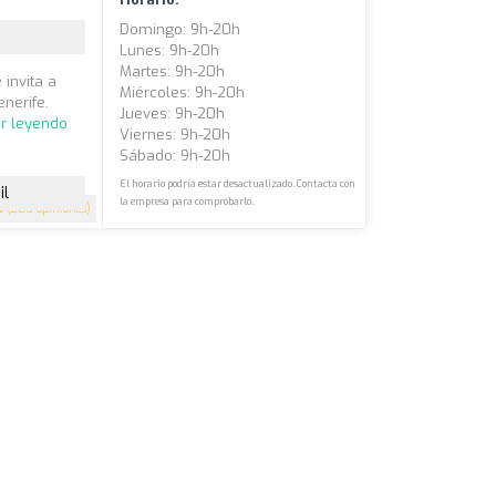
Domingo: 9h-20h
Lunes: 9h-20h
Martes: 9h-20h
invita a
Miércoles: 9h-20h
enerife.
Jueves: 9h-20h
ir leyendo
Viernes: 9h-20h
Sábado: 9h-20h
El horario podría estar desactualizado. Contacta con
il
la empresa para comprobarlo.
5
(200 opiniones)