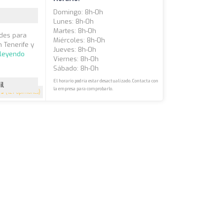
Domingo: 8h-0h
Lunes: 8h-0h
Martes: 8h-0h
ades para
Miércoles: 8h-0h
 Tenerife y
Jueves: 8h-0h
 leyendo
Viernes: 8h-0h
Sábado: 8h-0h
El horario podría estar desactualizado. Contacta con
il
la empresa para comprobarlo.
5
(127 opiniones)