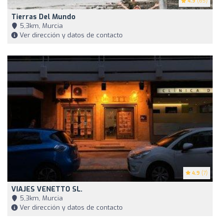
4.9
(65)
Tierras Del Mundo
5,3km, Murcia
Ver dirección y datos de contacto
4.9
(7)
VIAJES VENETTO SL.
5,3km, Murcia
Ver dirección y datos de contacto