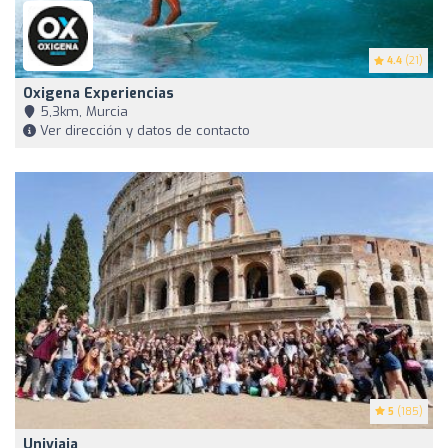
4.4
(21)
Oxigena Experiencias
5,3km, Murcia
Ver dirección y datos de contacto
5
(185)
Univiaja