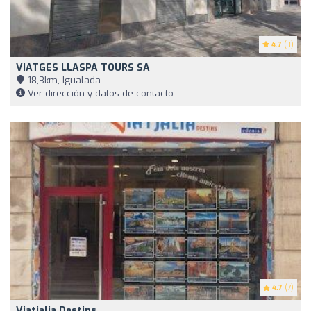
4.7
(3)
VIATGES LLASPA TOURS SA
18,3km, Igualada
Ver dirección y datos de contacto
4.7
(7)
Viatjalia Destins