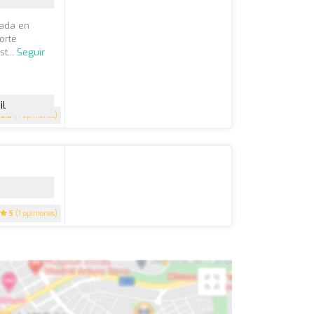
cada en
orte
t...
Seguir
il
3.8
(4 opiniones)
5
(1 opiniones)