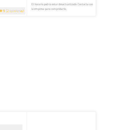
El horario podría estar desactualizado. Contacta con
la empresa para comprobarlo.
5
(2 opiniones)