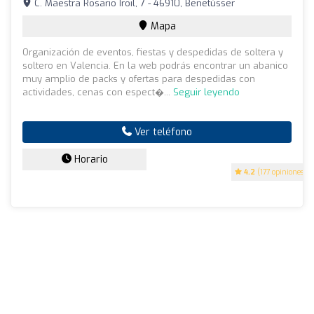
C. Maestra Rosario Iroil, 7 - 46910, Benetússer
Mapa
Organización de eventos, fiestas y despedidas de soltera y
soltero en Valencia. En la web podrás encontrar un abanico
muy amplio de packs y ofertas para despedidas con
actividades, cenas con espect�...
Seguir leyendo
Ver teléfono
Horario
4.2
(177 opiniones)