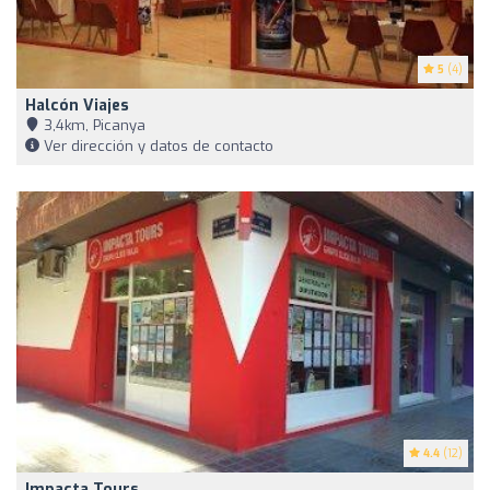
5
(4)
Halcón Viajes
3,4km, Picanya
Ver dirección y datos de contacto
4.4
(12)
Impacta Tours