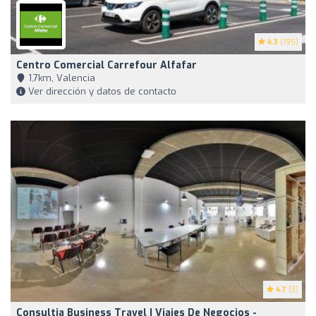
4.3
(195)
Centro Comercial Carrefour Alfafar
1,7km, Valencia
Ver dirección y datos de contacto
4.7
(3)
Consultia Business Travel | Viajes De Negocios -